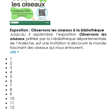
Exposition : Observons les oiseaux à la bibliothèque
Jusqu'au 5 septembre
, l’exposition
Observons les
oiseaux
,
prêtée par la Médiathèque départementale
de l’Ardèche, est une invitation à découvrir le monde
fascinant des oiseaux qui nous entourent.
LIRE +
1
2
3
4
5
6
7
8
9
10
11
12