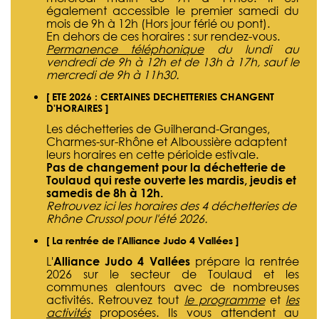
également accessible le premier samedi du
mois de 9h à 12h (Hors jour férié ou pont).
En dehors de ces horaires : sur rendez-vous.
Permanence téléphonique
du lundi au
vendredi de 9h à 12h et de 13h à 17h, sauf le
mercredi de 9h à 11h30.
[ ETE 2026 : CERTAINES DECHETTERIES CHANGENT
D'HORAIRES ]
Les déchetteries de Guilherand-Granges,
Charmes-sur-Rhône et Alboussière adaptent
leurs horaires en cette périoide estivale.
Pas de changement pour la déchetterie de
Toulaud qui reste ouverte les mardis, jeudis et
samedis de 8h à 12h.
Retrouvez ici les horaires des 4 déchetteries de
Rhône Crussol pour l'été 2026.
[ La rentrée de l'Alliance Judo 4 Vallées ]
L'
Alliance Judo 4 Vallées
prépare la rentrée
2026 sur le secteur de Toulaud et les
communes alentours avec de nombreuses
activités. Retrouvez tout
le programme
et
les
activités
proposées. Ils vous attendent au