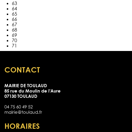
63
64
65
66
67
68
69
70
71
CONTACT
MAIRIE DE TOULAUD
85 rue du Moulin de l'Aure
07130 TOULAUD
04 75 60 49 52
mairie@toulaud.fr
HORAIRES