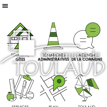
Basculer
la
navigation
LA MAIRIE
NOS SERVICES
LA VIE LOCALE
VOS DÉMARCHES
TOURISME
DÉMARCHES
AGENDA
CONTACT
GÎTES
ADMINISTRATIVES
DE LA COMMUNE
SERVICES
PLAN
TOULAUD