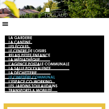
Basculer
la
navigation
LA MAIRIE
LA GARDERIE
LA CANTINE
LES ÉCOLES
NOS SERVICES
LE CENTRE DE LOISIRS
RELAIS PETITE ENFANCE
LA VIE LOCALE
LA MÉDIATHÈQUE
L'AGENCE POSTALE COMMUNALE
VOS DÉMARCHES
LA SALLE POLYVALENTE
LA DÉCHETTERIE
LE CIMETIÈRE COMMUNAL
CONTACT
L'ESPACE CO-WORKING
LES JARDINS TOULAUDAINS
TRANSPORTS & MOBILITÉ