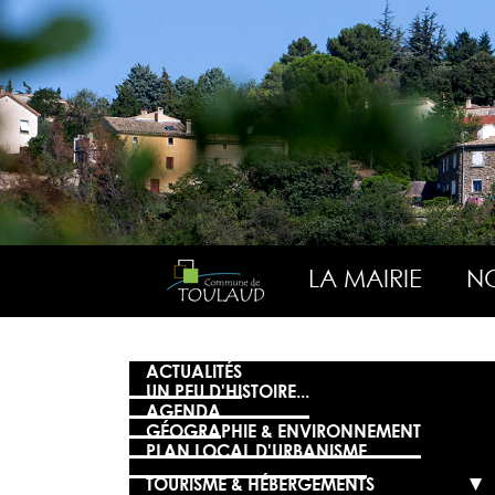
LA MAIRIE
NO
ACTUALITÉS
UN PEU D'HISTOIRE...
AGENDA
GÉOGRAPHIE & ENVIRONNEMENT
PLAN LOCAL D'URBANISME
TOURISME & HÉBERGEMENTS