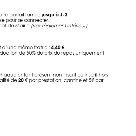
otre portail famille
jusqu'à J-3
.
sse pour se connecter.
iat de Mairie
(voir règlement intérieur).
 d’une même fratrie :
4,40 €
e réduction de 50% du prix du repas uniquement
chaque enfant présent non-inscrit ou inscrit hors
alité de
20
€ par prestation cantine et 5€ par