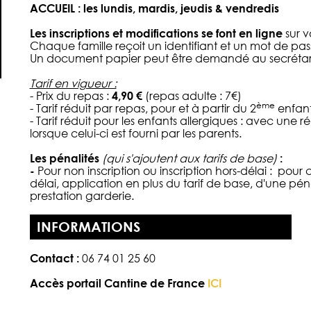
ACCUEIL : les lundis, mardis, jeudis & vendredis
Les inscriptions et modifica
tions se font en ligne
sur v
Chaque famille reçoit un identifiant et un mot de pa
Un document papier peut être demandé au secrétar
Tarif en vigueur :
- Prix du repas :
4,90
€
(repas adulte : 7€)
ème
- Tarif réduit par repas, pour et à partir du 2
enfant
- Tarif réduit pour les enfants allergiques : avec un
lorsque celui-ci est fourni par les parents.
Les pénalités
(qui s'ajoutent aux tarifs de base)
:
-
Pour non inscription ou inscription hors-délai : pour 
délai, application en plus du tarif de base, d'une pén
prestation garderie.
INFORMATIONS
Contact :
06 74 01 25 60
Accès portail Cantine de France
ICI