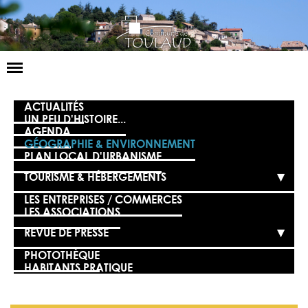
Basculer
la
navigation
LA MAIRIE
ACTUALITÉS
UN PEU D'HISTOIRE...
AGENDA
NOS SERVICES
GÉOGRAPHIE & ENVIRONNEMENT
PLAN LOCAL D'URBANISME
LA VIE LOCALE
TOURISME & HÉBERGEMENTS
VOS DÉMARCHES
LES ENTREPRISES / COMMERCES
LES ASSOCIATIONS
CONTACT
REVUE DE PRESSE
PHOTOTHÈQUE
HABITANTS PRATIQUE