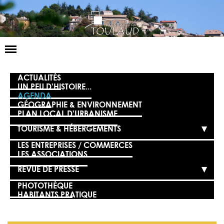
Basculer
la
navigation
LA MAIRIE
ACTUALITÉS
UN PEU D'HISTOIRE...
AGENDA
NOS SERVICES
GÉOGRAPHIE & ENVIRONNEMENT
PLAN LOCAL D'URBANISME
LA VIE LOCALE
TOURISME & HÉBERGEMENTS
VOS DÉMARCHES
LES ENTREPRISES / COMMERCES
LES ASSOCIATIONS
CONTACT
REVUE DE PRESSE
PHOTOTHÈQUE
HABITANTS PRATIQUE