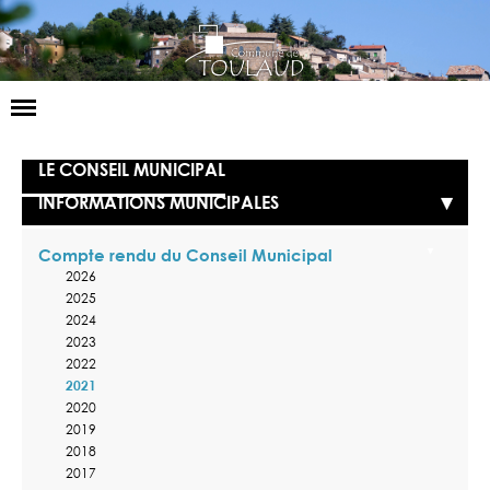
Basculer
la
navigation
LA MAIRIE
LE CONSEIL MUNICIPAL
INFORMATIONS MUNICIPALES
NOS SERVICES
LA VIE LOCALE
Compte rendu du Conseil Municipal
2026
2025
VOS DÉMARCHES
2024
2023
CONTACT
2022
2021
2020
2019
2018
2017