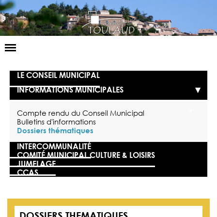
Basculer
la
navigation
LA MAIRIE
LE CONSEIL MUNICIPAL
INFORMATIONS MUNICIPALES
NOS SERVICES
LA VIE LOCALE
Compte rendu du Conseil Municipal
Bulletins d'informations
Dossiers thématiques
VOS DÉMARCHES
INTERCOMMUNALITÉ
CONTACT
COMITÉ MUNICIPAL CULTURE & LOISIRS
JUMELAGE
CCAS
DOSSIERS THEMATIQUES