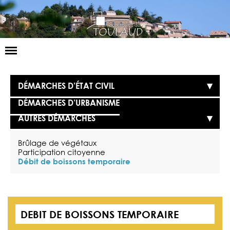
Basculer
la
navigation
LA MAIRIE
DÉMARCHES D’ÉTAT CIVIL
NOS SERVICES
DÉMARCHES D’URBANISME
AUTRES DÉMARCHES
LA VIE LOCALE
VOS DÉMARCHES
Brûlage de végétaux
Participation citoyenne
Débit de boissons temporaire
CONTACT
DEBIT DE BOISSONS TEMPORAIRE