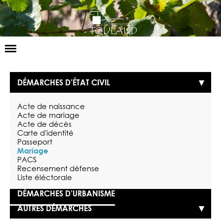
Basculer
la
navigation
LA MAIRIE
DÉMARCHES D’ÉTAT CIVIL
NOS SERVICES
Acte de naissance
LA VIE LOCALE
Acte de mariage
Acte de décès
Carte d'identité
VOS DÉMARCHES
Passeport
Mariage
CONTACT
PACS
Recensement défense
Liste éléctorale
DÉMARCHES D’URBANISME
AUTRES DÉMARCHES