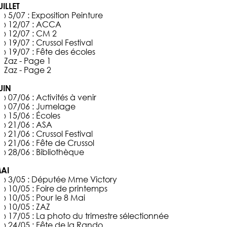
UILLET
› 5/07 :
Exposition Peinture
› 12/07 :
ACCA
› 12/07 :
CM 2
› 19/07 :
Crussol Festival
› 19/07 :
Fête des écoles
Zaz - Page 1
Zaz - Page 2
UIN
› 07/06 :
Activités à venir
› 07/06 :
Jumelage
› 15/06 :
Écoles
› 21/06 :
ASA
› 21/06 :
Crussol Festival
› 21/06 :
Fête de Crussol
› 28/06 :
Bibliothèque
AI
› 3/05 :
Députée Mme Victory
› 10/05 :
Foire de printemps
› 10/05 :
Pour le 8 Mai
› 10/05 :
ZAZ
› 17/05 :
La photo du trimestre sélectionnée
› 24/05 :
Fête de la Rando