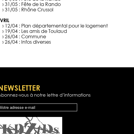
› 31/05 :
Fête de la Rando
› 31/05 :
Rhône Crussol
VRIL
› 12/04 :
Plan départemental pour le logement
› 19/04 :
Les amis de Toulaud
› 26/04 :
Commune
› 26/04 :
Infos diverses
NEWSLETTER
Abonnez-vous à notre lettre d’informations