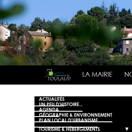
LA MAIRIE
NO
ACTUALITÉS
UN PEU D'HISTOIRE...
AGENDA
GÉOGRAPHIE & ENVIRONNEMENT
PLAN LOCAL D'URBANISME
TOURISME & HÉBERGEMENTS