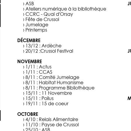
› ASB
J
› Ateliers numérique à la bibliothèque
› CCRC - Quai d'Orsay
› Fête de Crussol
› Jumelage
› Printemps
DÉCEMBRE
› 13/12 :
Ardèche
› 20/12 :
Crussol Festival
J
NOVEMBRE
› 1/11 :
Actus
› 1/11 :
CCAS
› 8/11 :
Comité Jumelage
› 8/11 :
Habitat Humanisme
› 8/11 :
Programme Bibliothèque
› 15/11 :
11 Novembre
› 15/11 :
Poilus
M
› 19/11 :
15 de coeur
OCTOBRE
› 4/10 :
Relais Alimentaire
› 11/10 :
Payse de Crussol
› 25/10 :
ASB