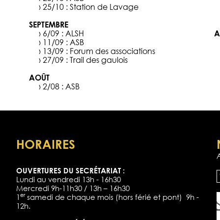
› 25/10 :
Station de Lavage
SEPTEMBRE
› 6/09 :
ALSH
A
› 11/09 :
ASB
› 13/09 :
Forum des associations
› 27/09 :
Trail des gaulois
AOÛT
› 2/08 :
ASB
HORAIRES
OUVERTURES DU SECRÉTARIAT :
Lundi au vendredi 13h - 16h30
Mercredi 9h-11h30 / 13h – 16h30
er
1
samedi de chaque mois (hors férié et pont) 9h -
12h.