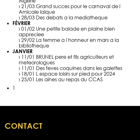
Algerie
› 21/03
Grand succes pour le carnaval de l
Amicale laique
› 28/03
Des debats a la mediatheque
FÉVRIER
› 01/02
Une petite balade en plaine bien
appreciee
› 29/02
La femme a l honneur en mars a la
bibliotheque
JANVIER
› 11/01
BRUNEL pere et fils agriculteurs et
meteorologues
› 11/01
Des feves coquines dans les galettes
› 18/01
L espace loisirs sur pied pour 2024
› 25/01
Les aines au repas du CCAS
1
CONTACT