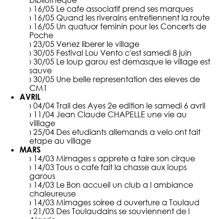
bibliotheque
› 16/05
Le cafe associatif prend ses marques
› 16/05
Quand les riverains entretiennent la route
› 16/05
Un quatuor feminin pour les Concerts de
Poche
› 23/05
Venez liberer le village
› 30/05
Festival Lou Vento c'est samedi 8 juin
› 30/05
Le loup garou est demasque le village est
sauve
› 30/05
Une belle representation des eleves de
CM1
AVRIL
› 04/04
Trail des Ayes 2e edition le samedi 6 avril
› 11/04
Jean Claude CHAPELLE une vie au
villlage
› 25/04
Des etudiants allemands a velo ont fait
etape au village
MARS
› 14/03
Mimages s apprete a faire son cirque
› 14/03
Tous o cafe fait la chasse aux loups
garous
› 14/03
Le Bon accueil un club a l ambiance
chaleureuse
› 14/03
Mimages soiree d ouverture a Toulaud
› 21/03
Des Toulaudains se souviennent de l