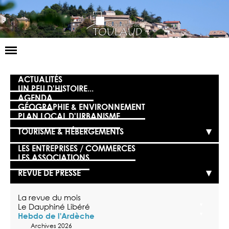
Basculer
la
navigation
LA MAIRIE
ACTUALITÉS
UN PEU D'HISTOIRE...
AGENDA
NOS SERVICES
GÉOGRAPHIE & ENVIRONNEMENT
PLAN LOCAL D'URBANISME
LA VIE LOCALE
TOURISME & HÉBERGEMENTS
VOS DÉMARCHES
LES ENTREPRISES / COMMERCES
LES ASSOCIATIONS
CONTACT
REVUE DE PRESSE
La revue du mois
Le Dauphiné Libéré
Hebdo de l'Ardèche
Archives 2026