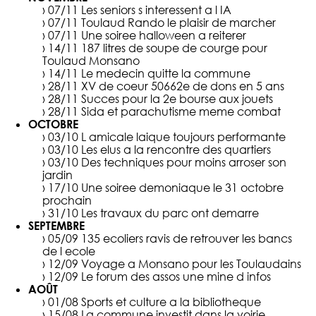
› 07/11
Les seniors s interessent a l IA
› 07/11
Toulaud Rando le plaisir de marcher
› 07/11
Une soiree halloween a reiterer
› 14/11
187 litres de soupe de courge pour
Toulaud Monsano
› 14/11
Le medecin quitte la commune
› 28/11
XV de coeur 50662e de dons en 5 ans
› 28/11
Succes pour la 2e bourse aux jouets
› 28/11
Sida et parachutisme meme combat
OCTOBRE
› 03/10
L amicale laique toujours performante
› 03/10
Les elus a la rencontre des quartiers
› 03/10
Des techniques pour moins arroser son
jardin
› 17/10
Une soiree demoniaque le 31 octobre
prochain
› 31/10
Les travaux du parc ont demarre
SEPTEMBRE
› 05/09
135 ecoliers ravis de retrouver les bancs
de l ecole
› 12/09
Voyage a Monsano pour les Toulaudains
› 12/09
Le forum des assos une mine d infos
AOÛT
› 01/08
Sports et culture a la bibliotheque
› 15/08
La commune investit dans la voirie