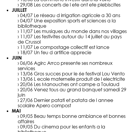
› 29/08
Les concerts de l ete ont ete plebiscites
JUILLET
› 04/07
Le réseau d irrigation agricole a 30 ans
› 04/07
Une exposition sports et sciences a la
bibliotheque
› 11/07
Les musiques du monde dans nos villages
› 11/07
Les festivites autour du 14 juillet au pays
de Crussol
› 11/07
Le compostage collectif est lance
› 18/07
Un feu d artifice apprecie
JUIN
› 06/06
Agirc Arrco presente ses nombreux
services
› 13/06
Gros succes pour le 6e festival Lou Vento
› 13/06
L ecole maternelle produit de l electricite
› 20/06
Les Manouches ont campe a Toulaud
› 20/06
Venez tous au grand banquet samedi 29
juin
› 27/06
Dernier patati et patata de l annee
scolaire Apero compost
MAI
› 09/05
Beau temps bonne ambiance et bonnes
affaires
› 09/05
Du cinema pour les enfants a la