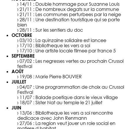
› 14/11 :
Double hommage pour Suzanne Louis
› 21/11 :
De nombreux degats sur la commune
› 21/11 :
Les communes perturbees par la neige
› 28/11 :
Une destination touristique qui se porte
bien
› 28/11 :
Sur les sentiers du doc
OCTOBRE
› 03/10 :
La quinzaine solidaire est lancee
› 17/10 :
Bibliotheque les vers a soi
› 17/10 :
Une artiste locale filmee par france 5
SEPTEMBRE
› 07/02 :
Les negresses vertes au prochain Crussol
festival
AOÛT
› 19/08 :
Marie Pierre BOUVIER
JUILLET
› 04/07 :
Une programmation de choix au Crussol
Festival
› 11/07 :
Balade poetique dans le vieux village
› 18/07 :
Sister Nat au temple le 21 juillet
JUIN
› 13/06 :
Bibliotheque les vers a soi rencontre
dedicace avec John Renmann
› 27/06 :
La region veut jouer un role social en
matiere d habitat