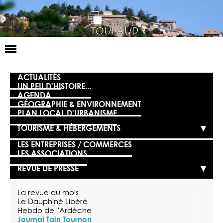
Basculer
la
navigation
LA MAIRIE
ACTUALITÉS
UN PEU D'HISTOIRE...
AGENDA
NOS SERVICES
GÉOGRAPHIE & ENVIRONNEMENT
PLAN LOCAL D'URBANISME
LA VIE LOCALE
TOURISME & HÉBERGEMENTS
VOS DÉMARCHES
LES ENTREPRISES / COMMERCES
LES ASSOCIATIONS
CONTACT
REVUE DE PRESSE
La revue du mois
Le Dauphiné Libéré
Hebdo de l'Ardèche
Journal Tain Tournon