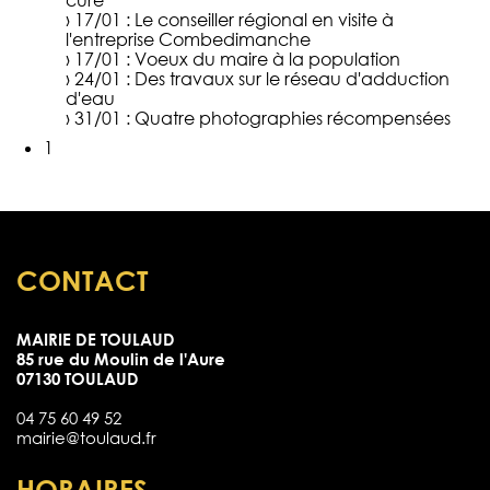
cure
› 17/01 :
Le conseiller régional en visite à
l'entreprise Combedimanche
› 17/01 :
Voeux du maire à la population
› 24/01 :
Des travaux sur le réseau d'adduction
d'eau
› 31/01 :
Quatre photographies récompensées
1
CONTACT
MAIRIE DE TOULAUD
85 rue du Moulin de l'Aure
07130 TOULAUD
04 75 60 49 52
mairie@toulaud.fr
HORAIRES