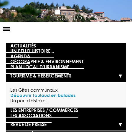
Basculer
la
navigation
LA MAIRIE
ACTUALITÉS
UN PEU D'HISTOIRE...
AGENDA
NOS SERVICES
GÉOGRAPHIE & ENVIRONNEMENT
PLAN LOCAL D'URBANISME
LA VIE LOCALE
TOURISME & HÉBERGEMENTS
VOS DÉMARCHES
Les Gîtes communaux
CONTACT
Découvrir Toulaud en balades
Un peu d'histoire...
LES ENTREPRISES / COMMERCES
LES ASSOCIATIONS
REVUE DE PRESSE