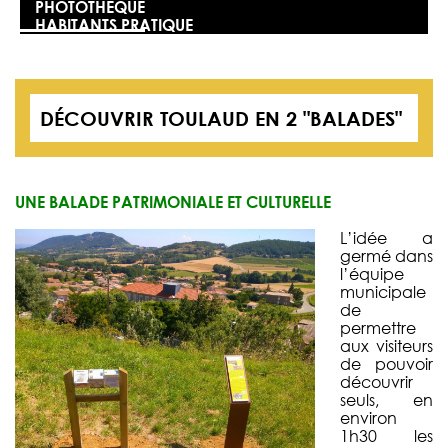
PHOTOTHÈQUE
HABITANTS PRATIQUE
DÉCOUVRIR TOULAUD EN 2 "BALADES"
UNE BALADE PATRIMONIALE ET CULTURELLE
L’idée a
germé dans
l’équipe
municipale
de
permettre
aux visiteurs
de pouvoir
découvrir
seuls, en
environ
1h30 les