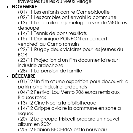
travers les ruelles du vieux village
NOVEMBRE
› 01/11
Les enfants contre Cornebidouille
› 02/11
Les zombies ont envahi la commune
› 13/11
Le comite de jumelage a vendu 240 litres
de soupe
› 14/11
Tennis de bons resultats
› 15/11
Dominique PONPON en concert
vendredi au Camp romain
› 22/11
Rugby deux victoires pour les jeunes du
BCR
› 23/11
Projection d un film documentaire sur l
industrie ardechoise
› 28/11
La pension de famille
DÉCEMBRE
› 01/12
Un film et une exposition pour decouvrir le
patrimoine industriel ardechois
› 04/12
Festival Lou Vento 906 euros remis aux
Blouses roses
› 13/12
Cine Noel a la bibliotheque
› 14/12
Grippe aviaire la commune en zone a
risques
› 20/12
Le groupe Triskeelt prepare un nouvel
album en 2024
› 20/12
Fabien BECERRA est le nouveau