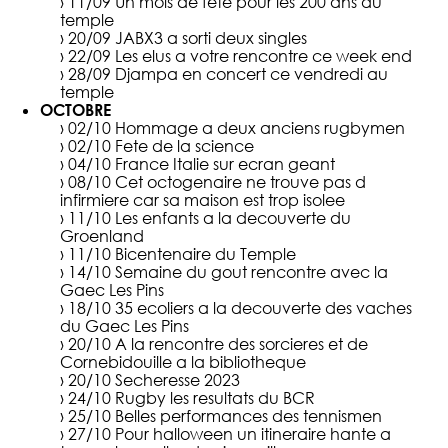
› 11/09
Un mois de fete pour les 200 ans du
temple
› 20/09
JABX3 a sorti deux singles
› 22/09
Les elus a votre rencontre ce week end
› 28/09
Djampa en concert ce vendredi au
temple
OCTOBRE
› 02/10
Hommage a deux anciens rugbymen
› 02/10
Fete de la science
› 04/10
France Italie sur ecran geant
› 08/10
Cet octogenaire ne trouve pas d
infirmiere car sa maison est trop isolee
› 11/10
Les enfants a la decouverte du
Groenland
› 11/10
Bicentenaire du Temple
› 14/10
Semaine du gout rencontre avec la
Gaec Les Pins
› 18/10
35 ecoliers a la decouverte des vaches
du Gaec Les Pins
› 20/10
A la rencontre des sorcieres et de
Cornebidouille a la bibliotheque
› 20/10
Secheresse 2023
› 24/10
Rugby les resultats du BCR
› 25/10
Belles performances des tennismen
› 27/10
Pour halloween un itineraire hante a