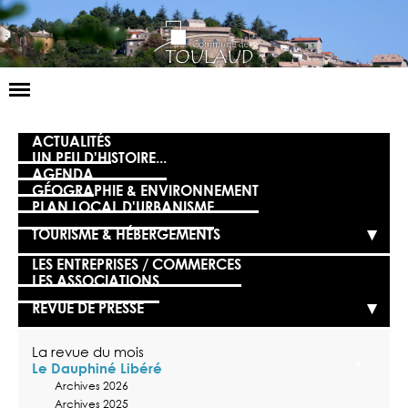
Basculer
la
navigation
LA MAIRIE
ACTUALITÉS
UN PEU D'HISTOIRE...
AGENDA
NOS SERVICES
GÉOGRAPHIE & ENVIRONNEMENT
PLAN LOCAL D'URBANISME
LA VIE LOCALE
TOURISME & HÉBERGEMENTS
VOS DÉMARCHES
LES ENTREPRISES / COMMERCES
LES ASSOCIATIONS
CONTACT
REVUE DE PRESSE
La revue du mois
Le Dauphiné Libéré
Archives 2026
Archives 2025