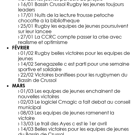
› 16/01
Bassin Crussol Rugby les jeunes toujours
leaders
› 17/01
Nuits de la lecture frousse petoche
chocotte a la bibliotheque
› 25/01
Rugby les equipes de jeunes poursuivent
sur leur lancee
› 27/01
La CCRC compte passer la crise avec
realisme et optimisme
FÉVRIER
› 01/02
Rugby belles victoires pour les equipes de
jeunes
› 14/02
Senegazelle c est parti pour une semaine
sportive et solidaire
› 22/02
Victoires bonifiees pour les rugbymen du
Bassin de Crussol
MARS
› 01/03
Les equipes de jeunes enchainent de
nouvelles victoires
› 02/03
Le logiciel Cmagic a fait debat au conseil
municipal
› 08/03
Les equipes de jeunes ramenent la
victoire
› 13/03
Le trail des Ayes c est le 1er avril
› 14/03
Belles victoires pour les equipes de jeunes
du Bassin de Crussol