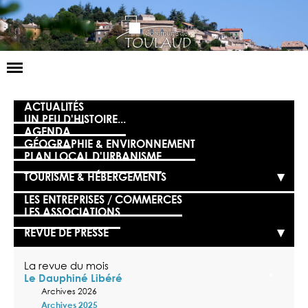
Basculer
la
navigation
LA MAIRIE
ACTUALITÉS
UN PEU D'HISTOIRE...
AGENDA
NOS SERVICES
GÉOGRAPHIE & ENVIRONNEMENT
PLAN LOCAL D'URBANISME
LA VIE LOCALE
TOURISME & HÉBERGEMENTS
VOS DÉMARCHES
LES ENTREPRISES / COMMERCES
LES ASSOCIATIONS
CONTACT
REVUE DE PRESSE
La revue du mois
Le Dauphiné Libéré
Archives 2026
Archives 2025