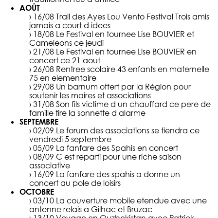
AOÛT
› 16/08
Trail des Ayes Lou Vento Festival Trois amis
jamais a court d idees
› 18/08
Le Festival en tournee Lise BOUVIER et
Cameleons ce jeudi
› 21/08
Le Festival en tournee Lise BOUVIER en
concert ce 21 aout
› 26/08
Rentree scolaire 43 enfants en maternelle
75 en elementaire
› 29/08
Un barnum offert par la Région pour
soutenir les maires et associations
› 31/08
Son fils victime d un chauffard ce pere de
famille tire la sonnette d alarme
SEPTEMBRE
› 02/09
Le forum des associations se tiendra ce
vendredi 5 septembre
› 05/09
La fanfare des Spahis en concert
› 08/09
C est reparti pour une riche saison
associative
› 16/09
La fanfare des spahis a donne un
concert au pole de loisirs
OCTOBRE
› 03/10
La couverture mobile etendue avec une
antenne relais a Gilhac et Bruzac