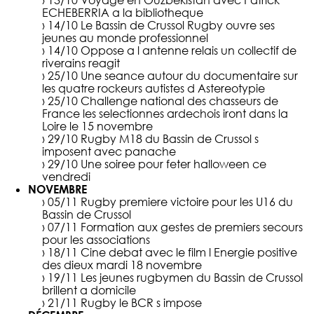
› 13/10
Voyage en Ouzbekistan avec Patrick
ECHEBERRIA a la bibliotheque
› 14/10
Le Bassin de Crussol Rugby ouvre ses
jeunes au monde professionnel
› 14/10
Oppose a l antenne relais un collectif de
riverains reagit
› 25/10
Une seance autour du documentaire sur
les quatre rockeurs autistes d Astereotypie
› 25/10
Challenge national des chasseurs de
France les selectionnes ardechois iront dans la
Loire le 15 novembre
› 29/10
Rugby M18 du Bassin de Crussol s
imposent avec panache
› 29/10
Une soiree pour feter halloween ce
vendredi
NOVEMBRE
› 05/11
Rugby premiere victoire pour les U16 du
Bassin de Crussol
› 07/11
Formation aux gestes de premiers secours
pour les associations
› 18/11
Cine debat avec le film l Energie positive
des dieux mardi 18 novembre
› 19/11
Les jeunes rugbymen du Bassin de Crussol
brillent a domicile
› 21/11
Rugby le BCR s impose