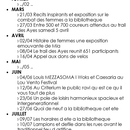
› ../02
..
MARS
› 21/03
Recits inspirants et exposition sur le
combat des femmes a la bibliotheque
› 27/03
Entre 500 et 700 coureurs attendus au trail
des Ayes samedi 5 avril
AVRIL
› 02/04
Histoire de femmes une exposition
emouvante de Mia
› 08/04
Le trail des Ayes reunit 651 participants
› 16/04
Appel aux dons de velos
MAI
› ../05
..
JUIN
› 04/06
Louis MEZZASOMA I Woks et Caesaria au
Lou Vento Festival
› 12/06
Au Criterium le public ravi qu est ce qu il
vous faut de plus
› 23/06
Un pole de loisirs harmonieux spacieux et
intergenerationnel
› 27/06
Quoi de neuf a la bibliotheque cet ete
JUILLET
› 09/07
Les horaires d ete a la bibliotheque
› 10/07
Lampions et defile dans les rues avant le
traditionnel feu d artifice