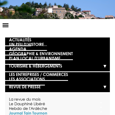
Basculer
la
navigation
LA MAIRIE
ACTUALITÉS
UN PEU D'HISTOIRE...
AGENDA
NOS SERVICES
GÉOGRAPHIE & ENVIRONNEMENT
PLAN LOCAL D'URBANISME
LA VIE LOCALE
TOURISME & HÉBERGEMENTS
VOS DÉMARCHES
LES ENTREPRISES / COMMERCES
LES ASSOCIATIONS
CONTACT
REVUE DE PRESSE
La revue du mois
Le Dauphiné Libéré
Hebdo de l'Ardèche
Journal Tain Tournon