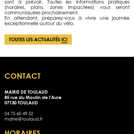
sont à prévoir. Toutes les informations pratiques
(horaires, plans, zones impactées) vous seront
communiquées prochainement.
En attendant, préparez-vous à vivre une journée
exceptionnelle autour du vélo.
TOUTES LES ACTUALITÉS
ICI
CONTACT
MAIRIE DE TOULAUD
85 rue du Moulin de l'Aure
07130 TOULAUD
04 75 60 49 52
mairie@toulaud.fr
HORAIRES