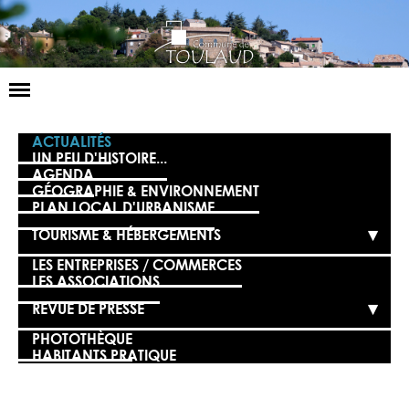
Basculer
la
navigation
LA MAIRIE
ACTUALITÉS
UN PEU D'HISTOIRE...
AGENDA
NOS SERVICES
GÉOGRAPHIE & ENVIRONNEMENT
PLAN LOCAL D'URBANISME
LA VIE LOCALE
TOURISME & HÉBERGEMENTS
VOS DÉMARCHES
LES ENTREPRISES / COMMERCES
LES ASSOCIATIONS
CONTACT
REVUE DE PRESSE
PHOTOTHÈQUE
HABITANTS PRATIQUE