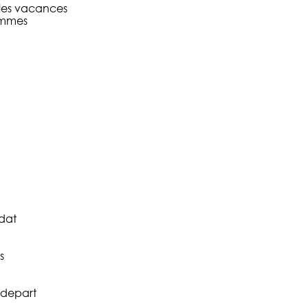
 les vacances
lammes
dat
s
e depart