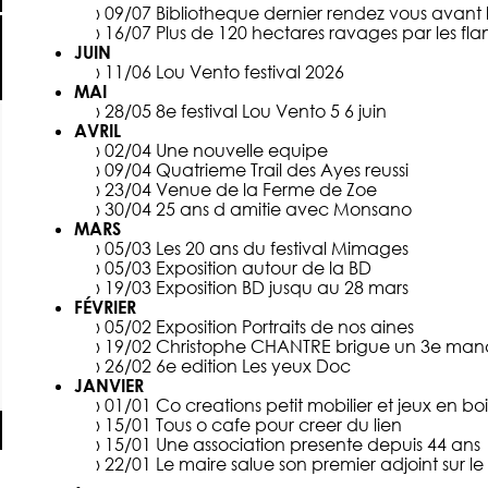
› 09/07
Bibliotheque dernier rendez vous avant
› 16/07
Plus de 120 hectares ravages par les f
JUIN
› 11/06
Lou Vento festival 2026
MAI
› 28/05
8e festival Lou Vento 5 6 juin
AVRIL
› 02/04
Une nouvelle equipe
› 09/04
Quatrieme Trail des Ayes reussi
› 23/04
Venue de la Ferme de Zoe
› 30/04
25 ans d amitie avec Monsano
MARS
› 05/03
Les 20 ans du festival Mimages
› 05/03
Exposition autour de la BD
› 19/03
Exposition BD jusqu au 28 mars
FÉVRIER
› 05/02
Exposition Portraits de nos aines
› 19/02
Christophe CHANTRE brigue un 3e man
› 26/02
6e edition Les yeux Doc
JANVIER
› 01/01
Co creations petit mobilier et jeux en boi
› 15/01
Tous o cafe pour creer du lien
› 15/01
Une association presente depuis 44 ans
› 22/01
Le maire salue son premier adjoint sur l