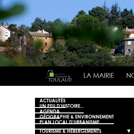
LA MAIRIE
NO
ACTUALITÉS
UN PEU D'HISTOIRE...
AGENDA
GÉOGRAPHIE & ENVIRONNEMENT
PLAN LOCAL D'URBANISME
TOURISME & HÉBERGEMENTS