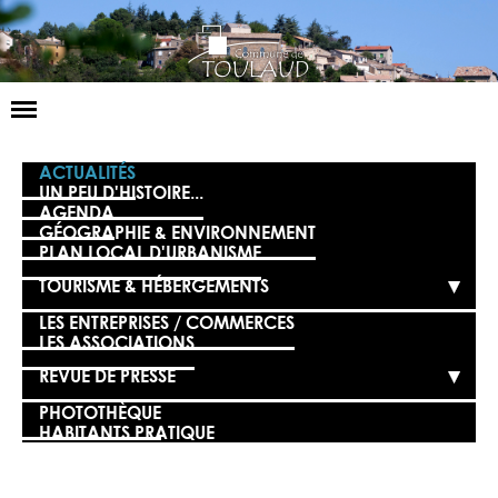
Basculer
la
navigation
LA MAIRIE
ACTUALITÉS
UN PEU D'HISTOIRE...
AGENDA
NOS SERVICES
GÉOGRAPHIE & ENVIRONNEMENT
PLAN LOCAL D'URBANISME
LA VIE LOCALE
TOURISME & HÉBERGEMENTS
VOS DÉMARCHES
LES ENTREPRISES / COMMERCES
LES ASSOCIATIONS
CONTACT
REVUE DE PRESSE
PHOTOTHÈQUE
HABITANTS PRATIQUE