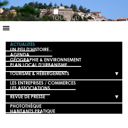
Basculer
la
navigation
LA MAIRIE
ACTUALITÉS
UN PEU D'HISTOIRE...
AGENDA
NOS SERVICES
GÉOGRAPHIE & ENVIRONNEMENT
PLAN LOCAL D'URBANISME
LA VIE LOCALE
TOURISME & HÉBERGEMENTS
VOS DÉMARCHES
LES ENTREPRISES / COMMERCES
LES ASSOCIATIONS
CONTACT
REVUE DE PRESSE
PHOTOTHÈQUE
HABITANTS PRATIQUE