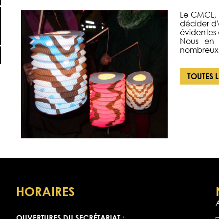
Le CMCL, 
décider d'a
évidentes 
Nous en 
nombreux 
TOUTES 
HORAIRES
OUVERTURES DU SECRÉTARIAT :