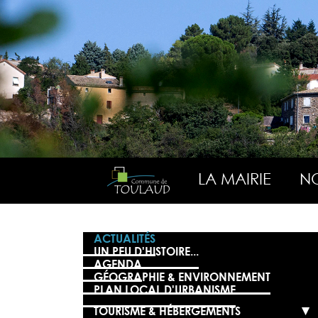
LA MAIRIE
NO
ACTUALITÉS
UN PEU D'HISTOIRE...
AGENDA
GÉOGRAPHIE & ENVIRONNEMENT
PLAN LOCAL D'URBANISME
TOURISME & HÉBERGEMENTS