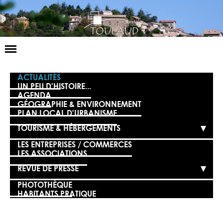
Basculer
la
navigation
LA MAIRIE
ACTUALITÉS
UN PEU D'HISTOIRE...
AGENDA
NOS SERVICES
GÉOGRAPHIE & ENVIRONNEMENT
PLAN LOCAL D'URBANISME
LA VIE LOCALE
TOURISME & HÉBERGEMENTS
VOS DÉMARCHES
LES ENTREPRISES / COMMERCES
LES ASSOCIATIONS
CONTACT
REVUE DE PRESSE
PHOTOTHÈQUE
HABITANTS PRATIQUE