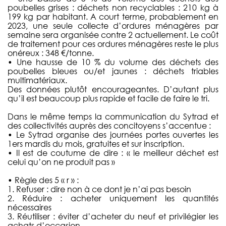
poubelles grises : déchets non recyclables : 210 kg à
199 kg par habitant. A court terme, probablement en
2023, une seule collecte d’ordures ménagères par
semaine sera organisée contre 2 actuellement. Le coût
de traitement pour ces ordures ménagères reste le plus
onéreux : 348 €/tonne.
• Une hausse de 10 % du volume des déchets des
poubelles bleues ou/et jaunes : déchets triables
multimatériaux.
Des données plutôt encourageantes. D’autant plus
qu’il est beaucoup plus rapide et facile de faire le tri.
Dans le même temps la communication du Sytrad et
des collectivités auprès des concitoyens s’accentue :
• Le Sytrad organise des journées portes ouvertes les
1ers mardis du mois, gratuites et sur inscription.
• Il est de coutume de dire : « le meilleur déchet est
celui qu’on ne produit pas »
• Règle des 5 « r » :
1. Refuser : dire non à ce dont je n’ai pas besoin
2. Réduire : acheter uniquement les quantités
nécessaires
3. Réutiliser : éviter d’acheter du neuf et privilégier les
achats d’occasion