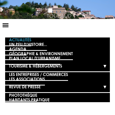
Basculer
la
navigation
LA MAIRIE
ACTUALITÉS
UN PEU D'HISTOIRE...
AGENDA
NOS SERVICES
GÉOGRAPHIE & ENVIRONNEMENT
PLAN LOCAL D'URBANISME
LA VIE LOCALE
TOURISME & HÉBERGEMENTS
VOS DÉMARCHES
LES ENTREPRISES / COMMERCES
LES ASSOCIATIONS
CONTACT
REVUE DE PRESSE
PHOTOTHÈQUE
HABITANTS PRATIQUE