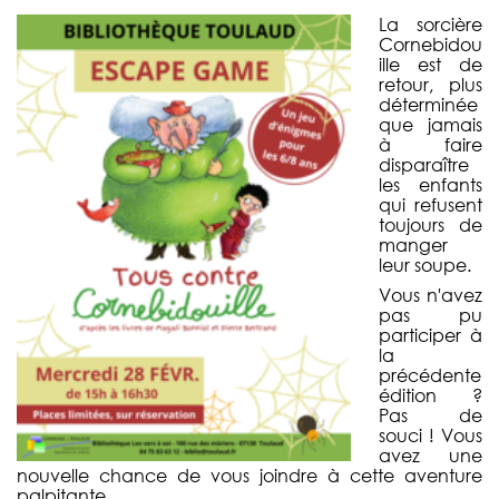
La sorcière
Cornebidou
ille est de
retour, plus
déterminée
que jamais
à faire
disparaître
les enfants
qui refusent
toujours de
manger
leur soupe.
Vous n'avez
pas pu
participer à
la
précédente
édition ?
Pas de
souci ! Vous
avez une
nouvelle chance de vous joindre à cette aventure
palpitante.