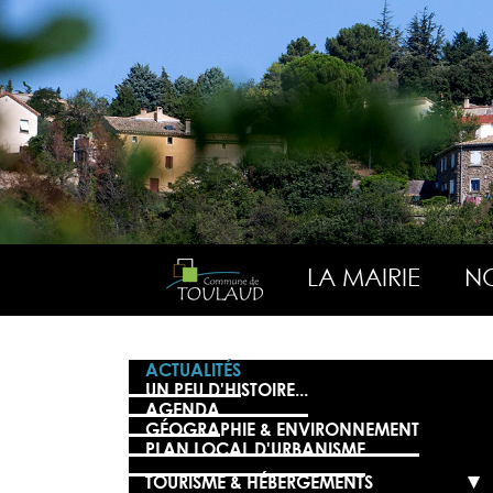
LA MAIRIE
NO
ACTUALITÉS
UN PEU D'HISTOIRE...
AGENDA
GÉOGRAPHIE & ENVIRONNEMENT
PLAN LOCAL D'URBANISME
TOURISME & HÉBERGEMENTS