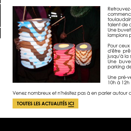
Retrouve
commencez
toulaudai
talent de 
Une buvett
lampions p
Pour ceux q
d'être pr
jusqu'à la 
Une buvet
parking de
Une pré-ve
10h à 12h 
Venez nombreux et n'hésitez pas à en parler autour d
TOUTES LES ACTUALITÉS
ICI