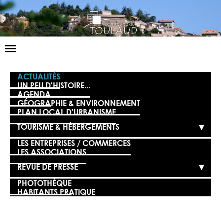
Basculer
la
navigation
LA MAIRIE
ACTUALITÉS
UN PEU D'HISTOIRE...
AGENDA
NOS SERVICES
GÉOGRAPHIE & ENVIRONNEMENT
PLAN LOCAL D'URBANISME
LA VIE LOCALE
TOURISME & HÉBERGEMENTS
VOS DÉMARCHES
LES ENTREPRISES / COMMERCES
LES ASSOCIATIONS
CONTACT
REVUE DE PRESSE
PHOTOTHÈQUE
HABITANTS PRATIQUE