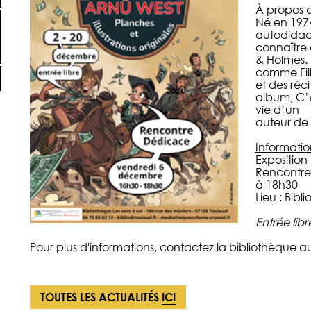
À propos d
Né en 197
autodidacte
connaître 
& Holmes. 
comme Fill
et des réc
album, C’e
vie d’un
auteur de
Informatio
Exposition
Rencontre
à 18h30
Lieu : Bibl
Entrée libr
Pour plus d'informations, contactez la bibliothèque a
TOUTES LES ACTUALITÉS
ICI