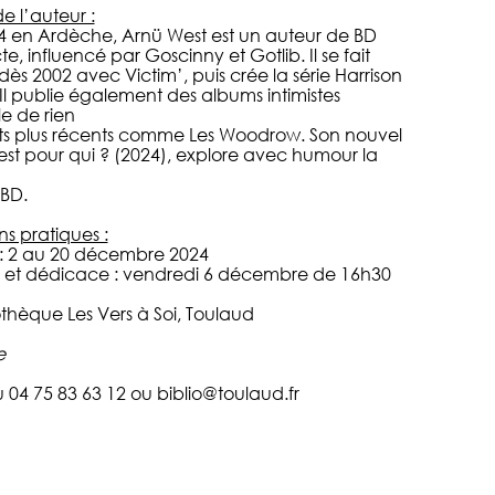
e l’auteur :
4 en Ardèche, Arnü West est un auteur de BD
, influencé par Goscinny et Gotlib. Il se fait
dès 2002 avec Victim’, puis crée la série Harrison
Il publie également des albums intimistes
e de rien
its plus récents comme Les Woodrow. Son nouvel
st pour qui ? (2024), explore avec humour la
 BD.
ns pratiques :
 : 2 au 20 décembre 2024
 et dédicace : vendredi 6 décembre de 16h30
iothèque Les Vers à Soi, Toulaud
e
u 04 75 83 63 12 ou
biblio@toulaud.fr