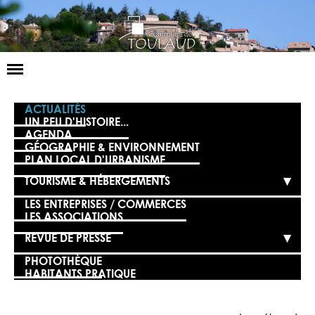
Basculer
la
navigation
LA MAIRIE
ACTUALITÉS
UN PEU D'HISTOIRE...
AGENDA
NOS SERVICES
GÉOGRAPHIE & ENVIRONNEMENT
PLAN LOCAL D'URBANISME
LA VIE LOCALE
TOURISME & HÉBERGEMENTS
VOS DÉMARCHES
LES ENTREPRISES / COMMERCES
LES ASSOCIATIONS
CONTACT
REVUE DE PRESSE
PHOTOTHÈQUE
HABITANTS PRATIQUE