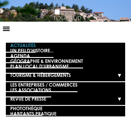
Basculer
la
navigation
LA MAIRIE
ACTUALITÉS
UN PEU D'HISTOIRE...
AGENDA
NOS SERVICES
GÉOGRAPHIE & ENVIRONNEMENT
PLAN LOCAL D'URBANISME
LA VIE LOCALE
TOURISME & HÉBERGEMENTS
VOS DÉMARCHES
LES ENTREPRISES / COMMERCES
LES ASSOCIATIONS
CONTACT
REVUE DE PRESSE
PHOTOTHÈQUE
HABITANTS PRATIQUE