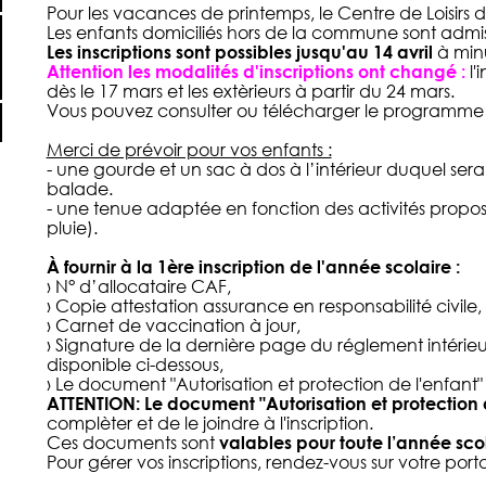
Pour les vacances de printemps, le Centre de Loisirs 
Les enfants domiciliés hors de la commune sont admis 
Les inscriptions sont possibles jusqu'au 14 avril
à minu
Attention les modalités d'inscriptions ont changé :
l'
dès le 17 mars et les extèrieurs à partir du 24 mars.
Vous pouvez consulter ou télécharger le programme e
Merci de prévoir pour vos enfants :
- une gourde et un sac à dos à l’intérieur duquel ser
balade.
- une tenue adaptée en fonction des activités prop
pluie).
À fournir à la 1ère inscription de l'année scolaire :
› N° d’allocataire CAF,
› Copie attestation assurance en responsabilité civile,
› Carnet de vaccination à jour,
› Signature de la dernière page du réglement intérie
disponible ci-dessous,
› Le document "Autorisation et protection de l'enfan
ATTENTION: Le document "Autorisation et protection 
complèter et de le joindre à l'inscription.
Ces documents sont
valables pour toute l’année sco
Pour gérer vos inscriptions, rendez-vous sur votre
porta