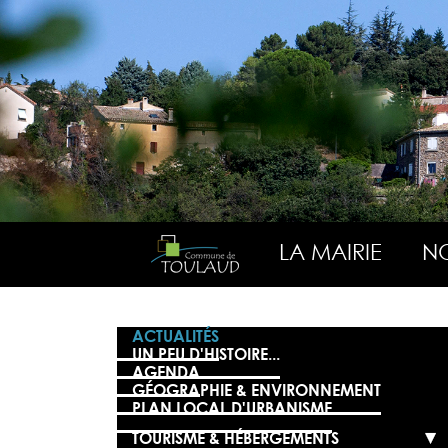
LA MAIRIE
NO
ACTUALITÉS
UN PEU D'HISTOIRE...
AGENDA
GÉOGRAPHIE & ENVIRONNEMENT
PLAN LOCAL D'URBANISME
TOURISME & HÉBERGEMENTS