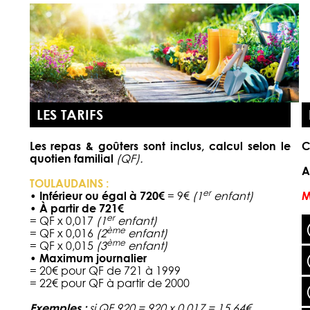
LES TARIFS
Les repas & goûters sont inclus, calcul selon le
C
quotien familial
(QF).
A
TOULAUDAINS :
er
• Inférieur ou égal à 720€
= 9€
(1
enfant)
M
• À partir de 721€
er
= QF x 0,017
(1
enfant)
ème
= QF x 0,016
(2
enfant)
ème
= QF x 0,015
(3
enfant)
• Maximum journalier
= 20€ pour QF de 721 à 1999
= 22€ pour QF à partir de 2000
Exemples :
si QF 920 = 920 x 0,017 = 15,64€